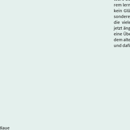
rem ler
kein Gl
sondere 
die vie
jetzt än
eine Üb
dem alt
und daf
Blaue