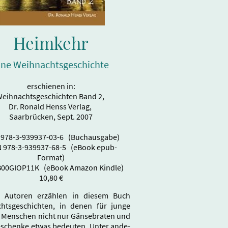
Heimkehr
ine Weihnachtsgeschichte
erschienen in:
eihnachtsgeschichten Band 2,
Dr. Ronald Henss Verlag,
Saarbrücken, Sept. 2007
 978-3-939937-03-6 (Buchausgabe)
N 978-3-939937-68-5 (eBook epub-
Format)
B00GIOP11K (eBook Amazon Kindle)
10,80 €
 Autoren erzählen in diesem Buch
htsgeschichten, in denen für junge
e Menschen nicht nur Gänsebraten und
eschenke etwas bedeuten. Unter ande-