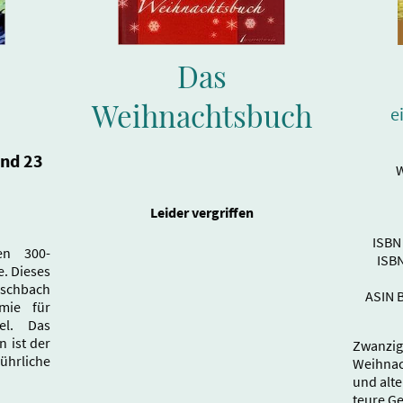
Das
Weihnachtsbuch
e
nd 23
W
Leider vergriffen
ISBN
en 300-
ISB
. Dieses
schbach
ASIN 
mie für
el. Das
n ist der
Zwanzig
rliche
Weihnac
und alt
teure G