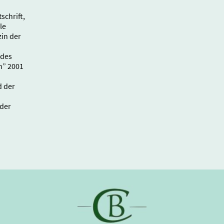
schrift,
le
in der
 des
n” 2001
d der
 der